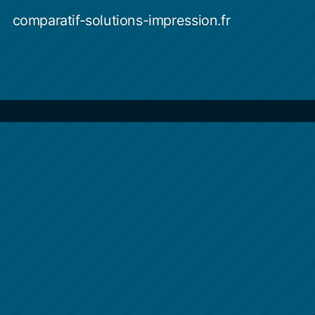
Aller
comparatif-solutions-impression.fr
au
contenu