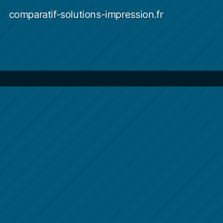
Aller
comparatif-solutions-impression.fr
au
contenu