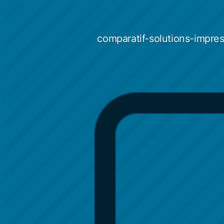
Aller
au
contenu
comparatif-solutions-impres