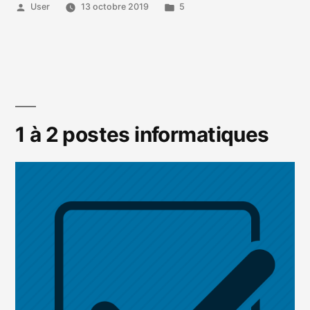
Publié
Publié
User
13 octobre 2019
5
par
dans
1 à 2 postes informatiques