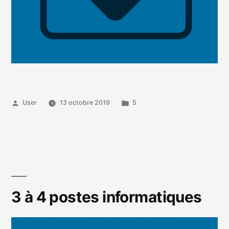
Publié
Publié
User
13 octobre 2019
5
par
dans
3 à 4 postes informatiques