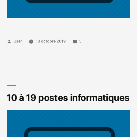
Publié
Publié
User
13 octobre 2019
5
par
dans
10 à 19 postes informatiques