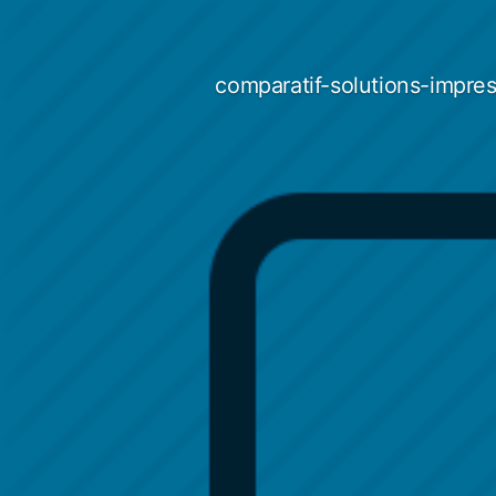
Aller
au
contenu
comparatif-solutions-impres