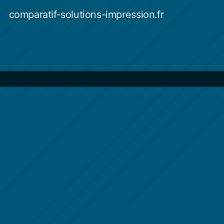
Aller
comparatif-solutions-impression.fr
au
contenu