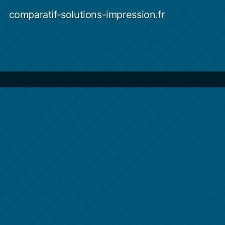
Aller
comparatif-solutions-impression.fr
au
contenu